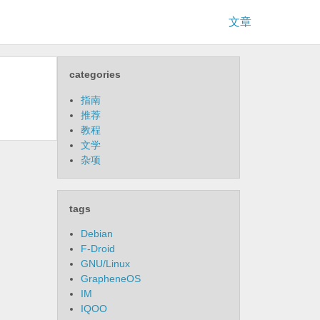
文章
categories
指南
推荐
教程
文学
杂项
tags
Debian
F-Droid
GNU/Linux
GrapheneOS
IM
IQOO